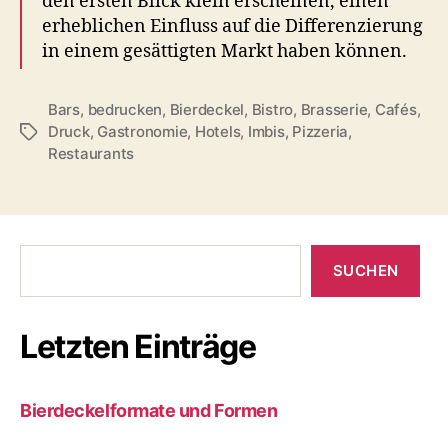
den ersten Blick klein erscheinen, einen
erheblichen Einfluss auf die Differenzierung
in einem gesättigten Markt haben können.
Bars
,
bedrucken
,
Bierdeckel
,
Bistro
,
Brasserie
,
Cafés
,
Druck
,
Gastronomie
,
Hotels
,
Imbis
,
Pizzeria
,
Schlagwörter
Restaurants
Suchen
SUCHEN
Letzten Einträge
Bierdeckelformate und Formen